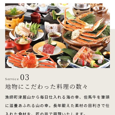
03
Service
地物にこだわった料理の数々
漁師町津居山から毎日仕入れる海の幸、但馬牛を筆頭
に滋養あふれる山の幸。長年鍛えた素材の目利きで仕
入れた食材を、匠の技で調理いたします。