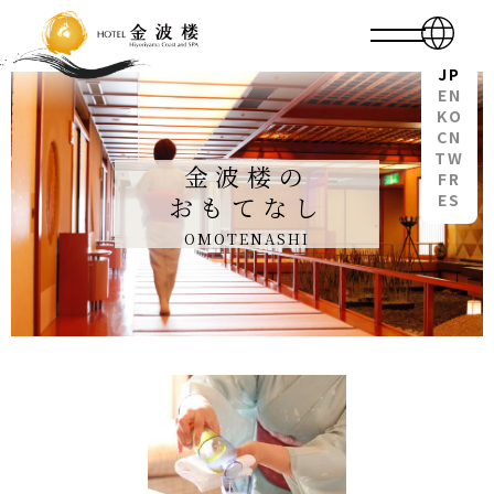
JP
EN
KO
CN
TW
金波楼の
FR
ES
おもてなし
OMOTENASHI