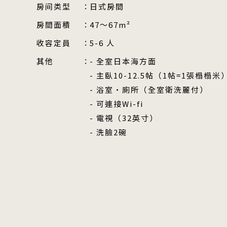
房间类型
日式房間
房間面積
47〜67m²
收容定員
5-6 人
其他
全室日本海方面
主臥10-12.5帖（1帖=1張榻榻米
浴室·廁所（全室衛洗麗付）
可連接Wi-fi
電視（32英寸）
洗臉2碗