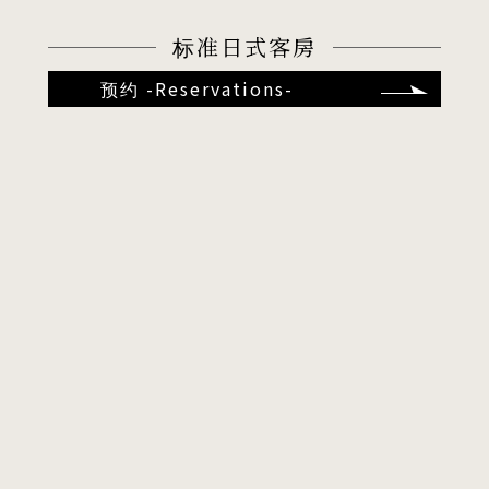
标准日式客房
预约 -Reservations-
渚之馆”TOKIJIKU”
KU”套房
豪华和洋室
”TOK