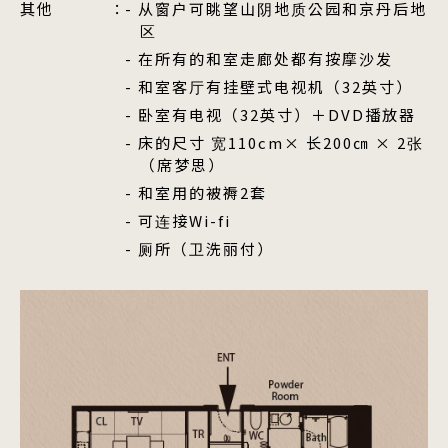
其他
从窗户可眺望山阴地质公园和京丹后地
区
在所有的和室走廊处都有按摩沙发
和室客厅有挂壁式电视机（32英寸）
卧室有电视（32英寸）＋DVD播放器
床的尺寸 宽110cm× 长200㎝ × 2张
（席梦思）
和室用的被褥2套
可连接Wi-fi
厕所（卫洗丽付）