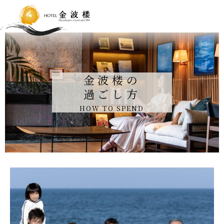
金波楼の
過ごし方
HOW TO SPEND